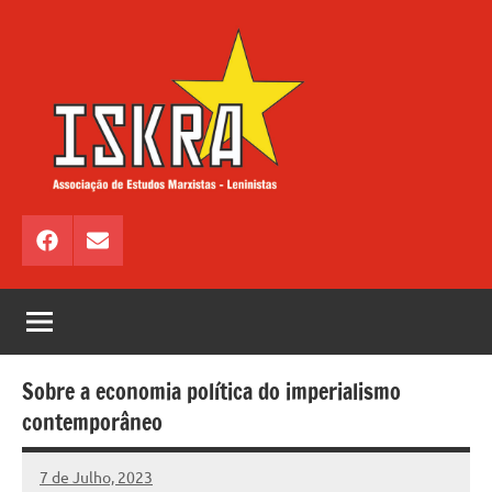
Saltar
para
o
conteúdo
ISKRA
Associação
de
Facebook
Email
Estudos
Marxistas
–
Leninistas
Sobre a economia política do imperialismo
contemporâneo
7 de Julho, 2023
Pedro