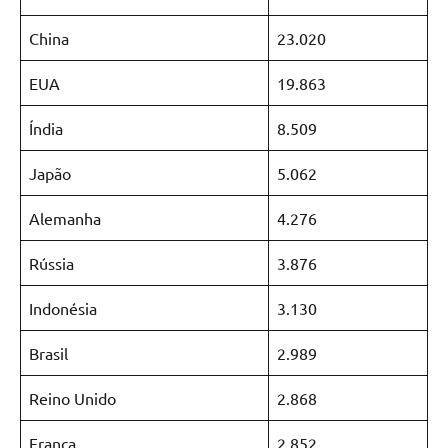
China
23.020
EUA
19.863
Índia
8.509
Japão
5.062
Alemanha
4.276
Rússia
3.876
Indonésia
3.130
Brasil
2.989
Reino Unido
2.868
França
2.852