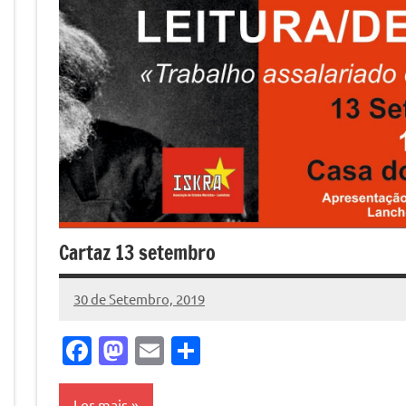
Cartaz 13 setembro
30 de Setembro, 2019
Miguel
Casanova
Facebook
Mastodon
Email
Share
Ler mais