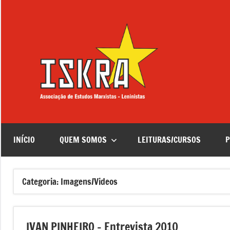
Saltar
para
o
conteúdo
ISKRA
Associação
de
Estudos
Marxistas
–
Leninistas
INÍCIO
QUEM SOMOS
LEITURAS/CURSOS
P
Categoria:
Imagens/Videos
IVAN PINHEIRO – Entrevista 2010