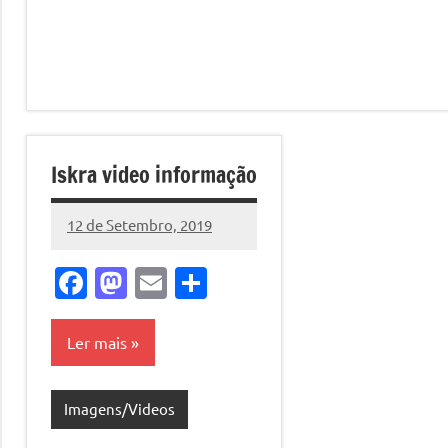
Iskra video informação
12 de Setembro, 2019
Pedro
Cadete
Facebook
Mastodon
Email
Share
Ler mais
Imagens/Videos