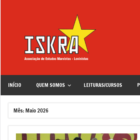
Saltar
para
o
conteúdo
ISKRA
Associação
de
Estudos
Marxistas
–
Leninistas
INÍCIO
QUEM SOMOS
LEITURAS/CURSOS
P
Mês:
Maio 2026