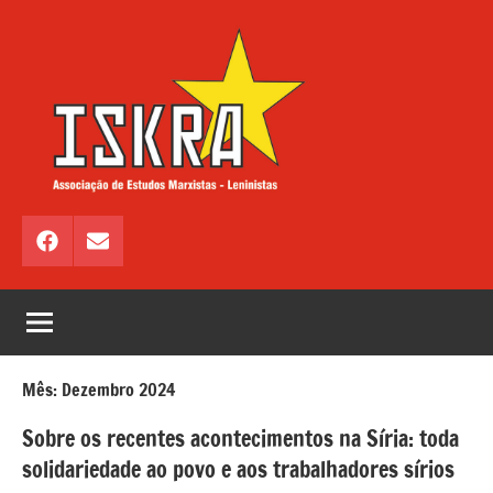
Saltar
para
o
conteúdo
ISKRA
Associação
de
Facebook
Email
Estudos
Marxistas
–
Leninistas
Mês:
Dezembro 2024
Sobre os recentes acontecimentos na Síria: toda
solidariedade ao povo e aos trabalhadores sírios