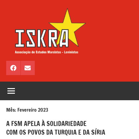
Saltar
para
o
conteúdo
ISKRA
Associação
de
Facebook
Email
Estudos
Marxistas
–
Leninistas
Mês:
Fevereiro 2023
A FSM APELA À SOLIDARIEDADE
COM OS POVOS DA TURQUIA E DA SÍRIA