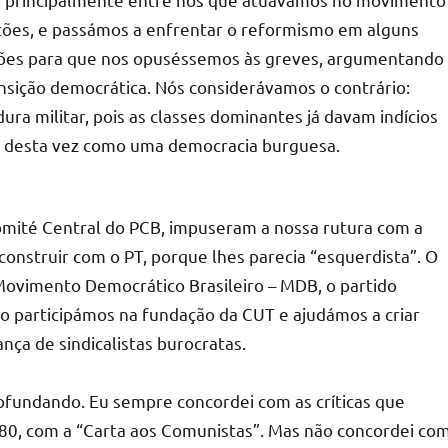
tões, e passámos a enfrentar o reformismo em alguns
ções para que nos opuséssemos às greves, argumentando
ansição democrática. Nós considerávamos o contrário:
ura militar, pois as classes dominantes já davam indícios
a, desta vez como uma democracia burguesa.
omité Central do PCB, impuseram a nossa rutura com a
onstruir com o PT, porque lhes parecia “esquerdista”. O
o Movimento Democrático Brasileiro – MDB, o partido
 participámos na fundação da CUT e ajudámos a criar
ança de sindicalistas burocratas.
rofundando. Eu sempre concordei com as críticas que
80, com a “Carta aos Comunistas”. Mas não concordei co