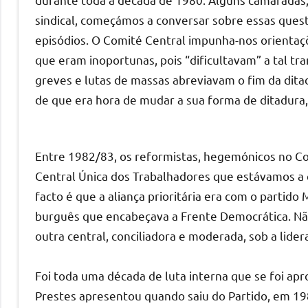
sindical, começámos a conversar sobre essas ques
episódios. O Comité Central impunha-nos orienta
que eram inoportunas, pois “dificultavam” a tal tr
greves e lutas de massas abreviavam o fim da ditad
de que era hora de mudar a sua forma de ditadur
Entre 1982/83, os reformistas, hegemónicos no C
Central Única dos Trabalhadores que estávamos a c
facto é que a aliança prioritária era com o partid
burguês que encabeçava a Frente Democrática. Não
outra central, conciliadora e moderada, sob a lider
Foi toda uma década de luta interna que se foi ap
Prestes apresentou quando saiu do Partido, em 19