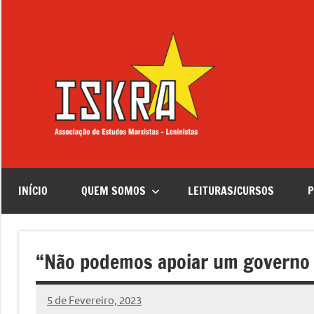
Saltar
para
o
conteúdo
ISKRA
Associação
de
Estudos
Marxistas
–
Leninistas
INÍCIO
QUEM SOMOS
LEITURAS/CURSOS
P
“Não podemos apoiar um governo d
5 de Fevereiro, 2023
Pedro