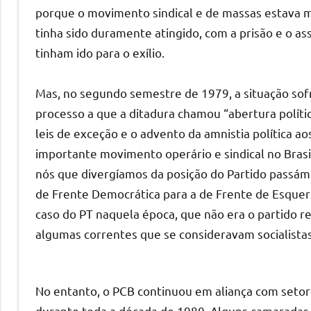
porque o movimento sindical e de massas estava m
tinha sido duramente atingido, com a prisão e o a
tinham ido para o exílio.
Mas, no segundo semestre de 1979, a situação sof
processo a que a ditadura chamou “abertura políti
leis de exceção e o advento da amnistia política 
importante movimento operário e sindical no Brasi
nós que divergíamos da posição do Partido passámo
de Frente Democrática para a de Frente de Esquer
caso do PT naquela época, que não era o partido r
algumas correntes que se consideravam socialistas
No entanto, o PCB continuou em aliança com seto
durante toda a década de 1980. Alguns camaradas