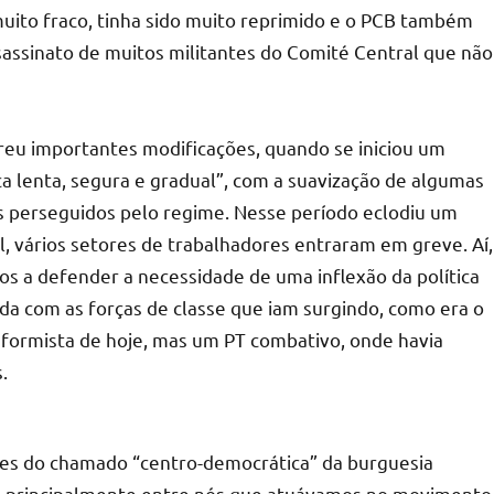
uito fraco, tinha sido muito reprimido e o PCB também
ssassinato de muitos militantes do Comité Central que não
reu importantes modificações, quando se iniciou um
ca lenta, segura e gradual”, com a suavização de algumas
aos perseguidos pelo regime. Nesse período eclodiu um
l, vários setores de trabalhadores entraram em greve. Aí,
s a defender a necessidade de uma inflexão da política
da com as forças de classe que iam surgindo, como era o
eformista de hoje, mas um PT combativo, onde havia
.
res do chamado “centro-democrática” da burguesia
, principalmente entre nós que atuávamos no movimento