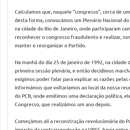
Calculamos que, naquele “congresso”, cerca de um
desta forma, convocámos um Plenário Nacional d
na cidade do Rio de Janeiro, onde participaram ca
reconhecer o congresso fraudulento e realizar, no
manter e reorganizar o Partido.
Na manhã do dia 25 de janeiro de 1992, na cidade
primeira sessão plenária, e então decidimos marcha
exigimos poder falar para explicar as razões pela
informámos que voltaríamos ao local da nossa reun
do PCB, onde emitimos uma declaração política, 
Congresso, que realizámos um ano depois.
Começámos ali a reconstrução revolucionária do Par
impacto da contrarrevolução na URSS, havia entr