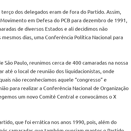
 terço dos delegados eram de fora do Partido. Assim,
o Movimento em Defesa do PCB para dezembro de 1991,
maradas de diversos Estados e ali decidimos não
s mesmos dias, uma Conferência Política Nacional para
 de São Paulo, reunimos cerca de 400 camaradas na nossa
r até o local de reunião dos liquidacionistas, onde
s quais não reconhecíamos aquele “congresso” e
ião para realizar a Conferência Nacional de Organização
elegemos um novo Comité Central e convocámos o X
tido, que foi errática nos anos 1990, pois, além do
e nós camaradas que também queriam manter o Partido,