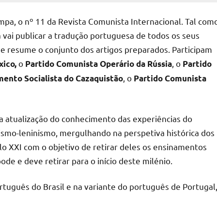
mpa, o nº 11 da Revista Comunista Internacional. Tal com
a vai publicar a tradução portuguesa de todos os seus
 que resume o conjunto dos artigos preparados. Participam
o
, o
ico,
P
artido
C
omunista Operário da Rússia
P
artido
, o
mento
S
ocialista do Cazaquistão
Partido Comunista
 atualização do conhecimento das experiências do
smo-leninismo, mergulhando na perspetiva histórica dos
o XXI com o objetivo de retirar deles os ensinamentos
de e deve retirar para o início deste milénio.
rtuguês do Brasil e na variante do português de Portugal