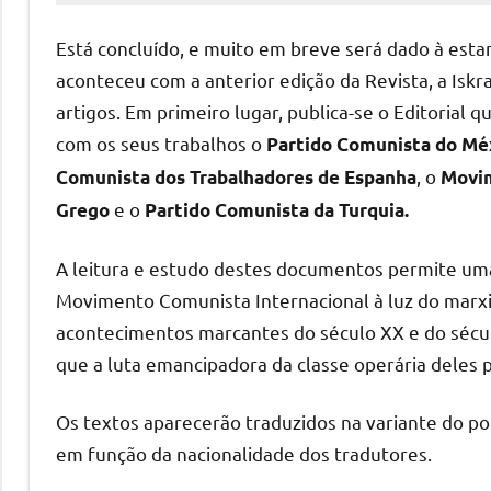
Cadete
Está concluído, e muito em breve será dado à esta
aconteceu com a anterior edição da Revista, a Iskr
artigos. Em primeiro lugar, publica-se o Editorial
com os seus trabalhos o
P
artido
C
omunista do
Méx
, o
Comunista dos
T
rabalhadores de
E
spanha
Movi
e o
Grego
Partido Comunista da
Turquia.
A leitura e estudo destes documentos permite uma
Movimento Comunista Internacional à luz do marxi
acontecimentos marcantes do século XX e do sécul
que a luta emancipadora da classe operária deles po
Os textos aparecerão traduzidos na variante do po
em função da nacionalidade dos tradutores.