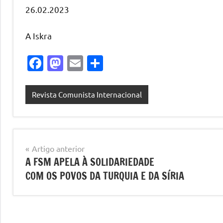
26.02.2023
A Iskra
Facebook
Mastodon
Email
Share
Revista Comunista Internacional
Navegação
Artigo anterior
A FSM APELA À SOLIDARIEDADE
de
COM OS POVOS DA TURQUIA E DA SÍRIA
artigos