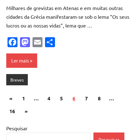
Cadete
Milhares de grevistas em Atenas e em muitas outras
cidades da Grécia manifestaram-se sob o lema “Os seus
lucros ou as nossas vidas”, lema que …
Facebook
Mastodon
Email
Share
Ler mais
Breves
Paginação
Artigos
«
1
…
4
5
6
7
8
…
dos
anteriores
Artigos
16
»
conteúdos
seguintes
Pesquisar
Pesquisar