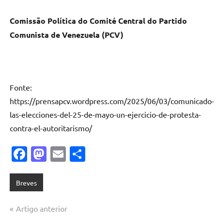
Comissão Política do Comité Central do Partido
Comunista de Venezuela (PCV)
Fonte:
https://prensapcv.wordpress.com/2025/06/03/comunicado-
las-elecciones-del-25-de-mayo-un-ejercicio-de-protesta-
contra-el-autoritarismo/
Facebook
Mastodon
Email
Share
Breves
Navegação
Artigo anterior