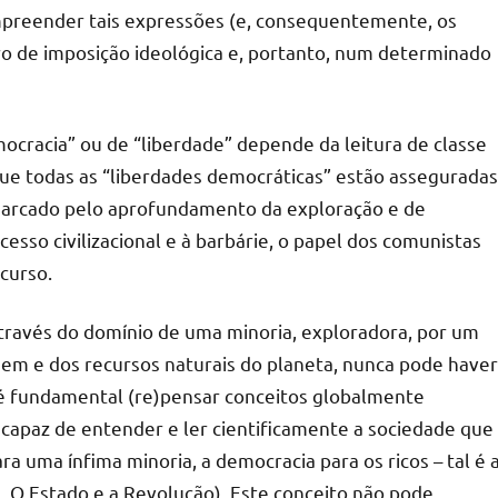
mpreender tais expressões (e, consequentemente, os
 de imposição ideológica e, portanto, num determinado
ocracia” ou de “liberdade” depende da leitura de classe
que todas as “liberdades democráticas” estão asseguradas
 marcado pelo aprofundamento da exploração e de
so civilizacional e à barbárie, o papel dos comunistas
curso.
través do domínio de uma minoria, exploradora, por um
em e dos recursos naturais do planeta, nunca pode haver
 é fundamental (re)pensar conceitos globalmente
 capaz de entender e ler cientificamente a sociedade que
a uma ínfima minoria, a democracia para os ricos – tal é 
, O Estado e a Revolução). Este conceito não pode,