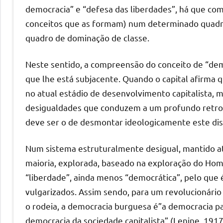
democracia” e “defesa das liberdades”, há que co
conceitos que as formam) num determinado quadro
quadro de dominação de classe.
Neste sentido, a compreensão do conceito de “dem
que lhe está subjacente. Quando o capital afirma 
no atual estádio de desenvolvimento capitalista,
desigualdades que conduzem a um profundo retroces
deve ser o de desmontar ideologicamente este dis
Num sistema estruturalmente desigual, mantido a
maioria, explorada, baseado na exploração do Hom
“liberdade”, ainda menos “democrática”, pelo que
vulgarizados. Assim sendo, para um revolucionário
o rodeia, a democracia burguesa é”a democracia par
democracia da sociedade capitalista” (Lenine, 1917