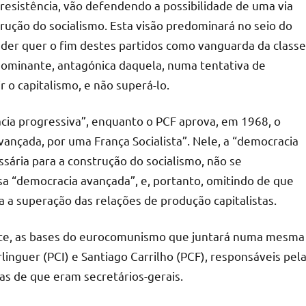
e resistência, vão defendendo a possibilidade de uma via
trução do socialismo. Esta visão predominará no seio do
der quer o fim destes partidos como vanguarda da classe
 dominante, antagónica daquela, numa tentativa de
r o capitalismo, e não superá-lo.
racia progressiva”, enquanto o PCF aprova, em 1968, o
nçada, por uma França Socialista”. Nele, a “democracia
ária para a construção do socialismo, não se
sa “democracia avançada”, e, portanto, omitindo de que
ia a superação das relações de produção capitalistas.
nte, as bases do eurocomunismo que juntará numa mesma
inguer (PCI) e Santiago Carrilho (PCF), responsáveis pel
as de que eram secretários-gerais.