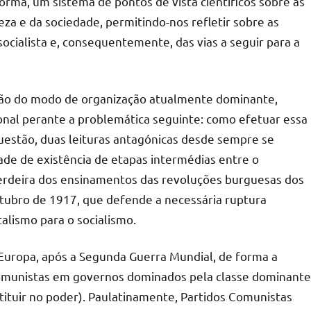
 forma, um sistema de pontos de vista científicos sobre as
za e da sociedade, permitindo-nos refletir sobre as
socialista e, consequentemente, das vias a seguir para a
ação do modo de organização atualmente dominante,
nal perante a problemática seguinte: como efetuar essa
uestão, duas leituras antagónicas desde sempre se
ade de existência de etapas intermédias entre o
, herdeira dos ensinamentos das revoluções burguesas dos
Outubro de 1917, que defende a necessária ruptura
alismo para o socialismo.
 Europa, após a Segunda Guerra Mundial, de forma a
os Comunistas em governos dominados pela classe dominante
tituir no poder). Paulatinamente, Partidos Comunistas