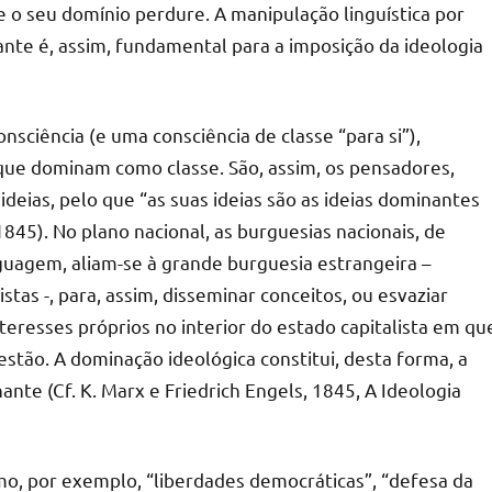
ue o seu domínio perdure. A manipulação linguística por
nte é, assim, fundamental para a imposição da ideologia
sciência (e uma consciência de classe “para si”),
ue dominam como classe. São, assim, os pensadores,
deias, pelo que “as suas ideias são as ideias dominantes
1845). No plano nacional, as burguesias nacionais, de
guagem, aliam-se à grande burguesia estrangeira –
tas -, para, assim, disseminar conceitos, ou esvaziar
teresses próprios no interior do estado capitalista em qu
estão. A dominação ideológica constitui, desta forma, a
nte (Cf. K. Marx e Friedrich Engels, 1845, A Ideologia
mo, por exemplo, “liberdades democráticas”, “defesa da