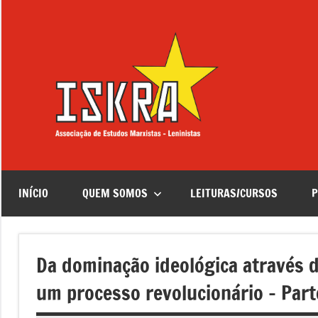
Saltar
para
o
conteúdo
ISKRA
Associação
de
Estudos
Marxistas
–
Leninistas
INÍCIO
QUEM SOMOS
LEITURAS/CURSOS
P
Da dominação ideológica através d
um processo revolucionário – Parte