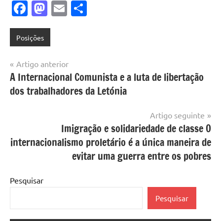
Facebook
Mastodon
Email
Share
Posições
Navegação
Artigo anterior
A Internacional Comunista e a luta de libertação
de
dos trabalhadores da Letónia
artigos
Artigo seguinte
Imigração e solidariedade de classe O
internacionalismo proletário é a única maneira de
evitar uma guerra entre os pobres
Pesquisar
Pesquisar