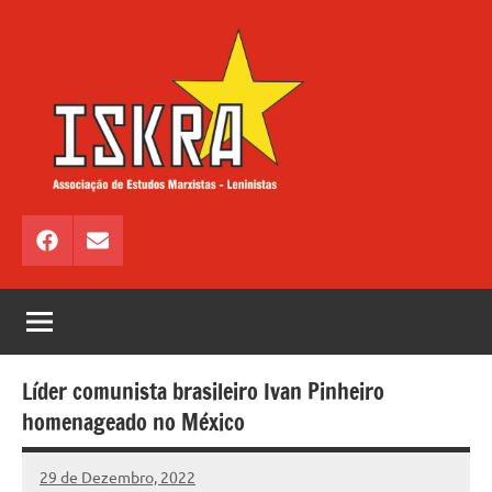
Saltar
para
o
conteúdo
ISKRA
Associação
de
Facebook
Email
Estudos
Marxistas
–
Leninistas
Líder comunista brasileiro Ivan Pinheiro
homenageado no México
29 de Dezembro, 2022
Pedro