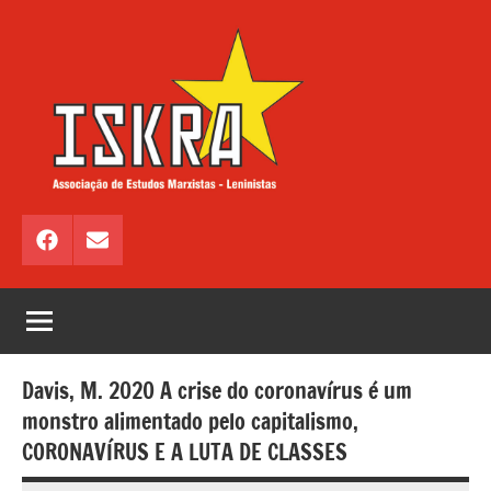
Saltar
para
o
conteúdo
ISKRA
Associação
de
Facebook
Email
Estudos
Marxistas
–
Leninistas
Davis, M. 2020 A crise do coronavírus é um
monstro alimentado pelo capitalismo,
CORONAVÍRUS E A LUTA DE CLASSES