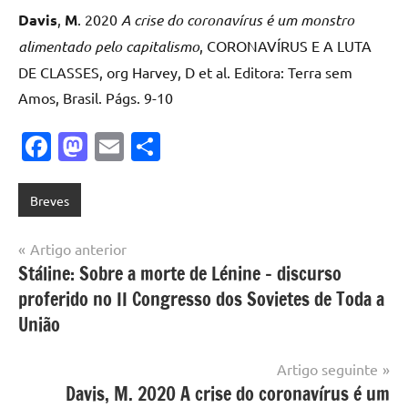
Davis
,
M
. 2020
A crise do coronavírus é um monstro
alimentado pelo capitalismo
, CORONAVÍRUS E A LUTA
DE CLASSES, org Harvey, D et al. Editora: Terra sem
Amos, Brasil. Págs. 9-10
Facebook
Mastodon
Email
Share
Breves
Navegação
Artigo anterior
Stáline: Sobre a morte de Lénine – discurso
de
proferido no II Congresso dos Sovietes de Toda a
artigos
União
Artigo seguinte
Davis, M. 2020 A crise do coronavírus é um