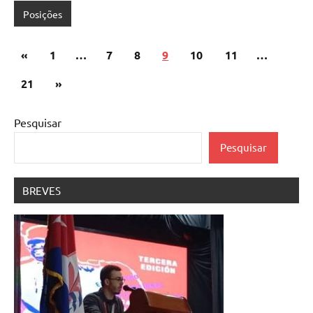
Posições
Paginação
Artigos
«
1
…
7
8
9
10
11
…
dos
anteriores
Artigos
21
»
conteúdos
seguintes
Pesquisar
Pesquisar
BREVES