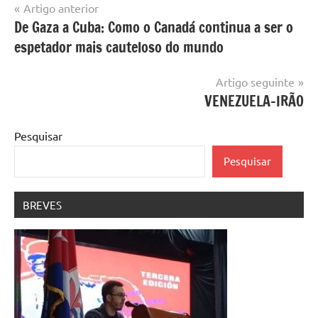
Navegação
Artigo anterior
De Gaza a Cuba: Como o Canadá continua a ser o
de
espetador mais cauteloso do mundo
artigos
Artigo seguinte
VENEZUELA–IRÃO
Pesquisar
Pesquisar
BREVES