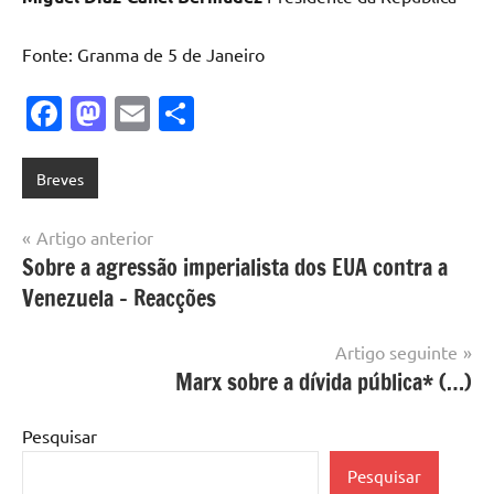
Fonte: Granma de 5 de Janeiro
Facebook
Mastodon
Email
Share
Breves
Navegação
Artigo anterior
Sobre a agressão imperialista dos EUA contra a
de
Venezuela – Reacções
artigos
Artigo seguinte
Marx sobre a dívida pública* (…)
Pesquisar
Pesquisar