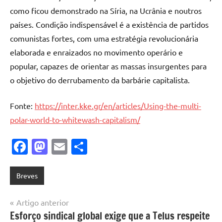
como ficou demonstrado na Síria, na Ucrânia e noutros
países. Condição indispensável é a existência de partidos
comunistas fortes, com uma estratégia revolucionária
elaborada e enraizados no movimento operário e
popular, capazes de orientar as massas insurgentes para
o objetivo do derrubamento da barbárie capitalista.
Fonte:
https://inter.kke.gr/en/articles/Using-the-multi-
polar-world-to-whitewash-capitalism/
Facebook
Mastodon
Email
Share
Breves
Navegação
Artigo anterior
Esforço sindical global exige que a Telus respeite
de