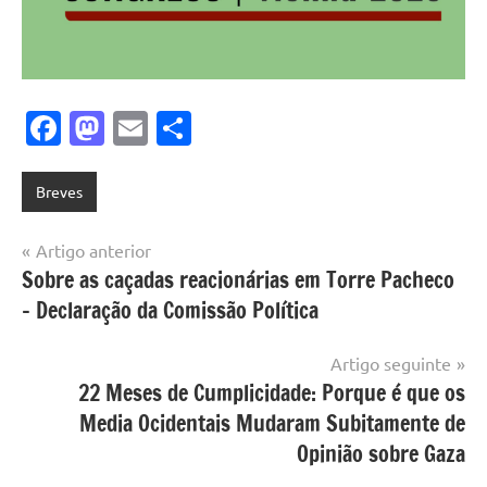
Facebook
Mastodon
Email
Share
Breves
Navegação
Artigo anterior
Sobre as caçadas reacionárias em Torre Pacheco
de
– Declaração da Comissão Política
artigos
Artigo seguinte
22 Meses de Cumplicidade: Porque é que os
Media Ocidentais Mudaram Subitamente de
Opinião sobre Gaza