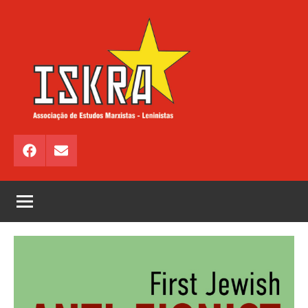
Saltar
para
o
conteúdo
ISKRA
Associação
de
Facebook
Email
Estudos
Marxistas
–
Leninistas