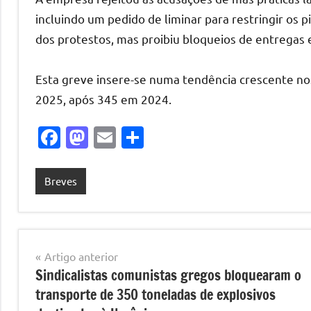
incluindo um pedido de liminar para restringir os 
dos protestos, mas proibiu bloqueios de entregas 
Esta greve insere-se numa tendência crescente no
2025, após 345 em 2024.
Facebook
Mastodon
Email
Share
Breves
Navegação
Artigo anterior
Sindicalistas comunistas gregos bloquearam o
de
transporte de 350 toneladas de explosivos
artigos