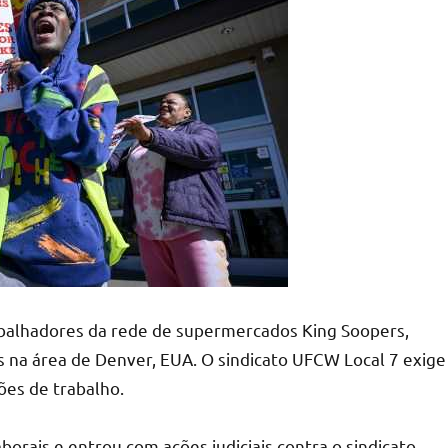
abalhadores da rede de supermercados King Soopers,
s na área de Denver, EUA. O sindicato UFCW Local 7 exige
ões de trabalho.
orais e entrou com ações judiciais contra o sindicato,