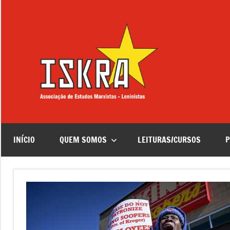
Saltar
para
o
conteúdo
ISKRA
Associação
de
Estudos
Marxistas
–
Leninistas
INÍCIO
QUEM SOMOS
LEITURAS/CURSOS
P