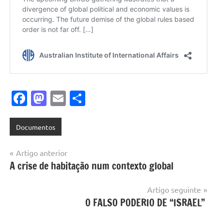
Facebook
Mastodon
Email
Share
Documentos
Navegação
Artigo anterior
A crise de habitação num contexto global
de
artigos
Artigo seguinte
O FALSO PODERIO DE “ISRAEL”