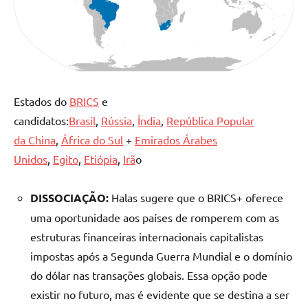
Estados do
BRICS
e
candidatos:
Brasil
,
Rússia
,
Índia
,
República Popular
da China
,
África do Sul
+
Emirados Árabes
Unidos
,
Egito
,
Etiópia
,
Irã
o
DISSOCIAÇÃO:
Halas sugere que o BRICS+ oferece
uma oportunidade aos países de romperem com as
estruturas financeiras internacionais capitalistas
impostas após a Segunda Guerra Mundial e o domínio
do dólar nas transações globais. Essa opção pode
existir no futuro, mas é evidente que se destina a ser