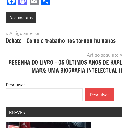
Facebook
Mastodon
Email
Share
Documentos
Navegação
Artigo anterior
Debate – Como o trabalho nos tornou humanos
de
artigos
Artigo seguinte
RESENHA DO LIVRO – OS ÚLTIMOS ANOS DE KARL
MARX: UMA BIOGRAFIA INTELECTUAL II
Pesquisar
Pesquisar
BREVES