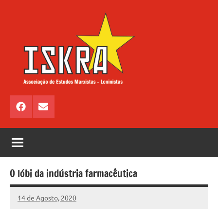
Saltar
para
o
conteúdo
ISKRA
Associação
de
Facebook
Email
Estudos
Marxistas
–
Leninistas
O lóbi da indústria farmacêutica
14 de Agosto, 2020
Miguel
Casanova