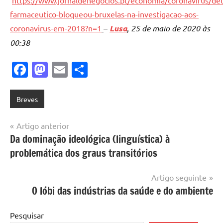
farmaceutico-bloqueou-bruxelas-na-investigacao-aos-
coronavirus-em-2018?n=1
–
Lusa
,
25 de maio de 2020 às
00:38
Facebook
Mastodon
Email
Share
Breves
Navegação
Artigo anterior
Da dominação ideológica (linguística) à
de
problemática dos graus transitórios
artigos
Artigo seguinte
O lóbi das indústrias da saúde e do ambiente
Pesquisar