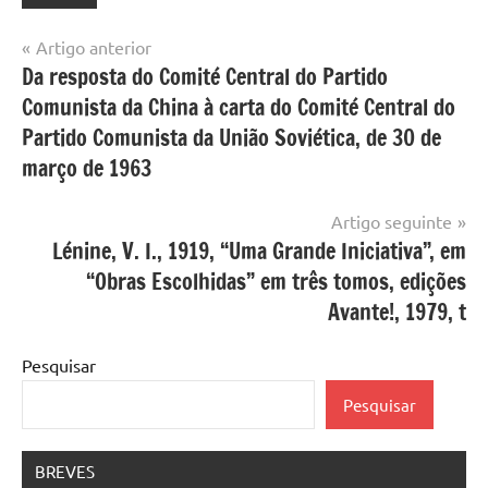
Navegação
Artigo anterior
Da resposta do Comité Central do Partido
de
Comunista da China à carta do Comité Central do
artigos
Partido Comunista da União Soviética, de 30 de
março de 1963
Artigo seguinte
Lénine, V. I., 1919, “Uma Grande Iniciativa”, em
“Obras Escolhidas” em três tomos, edições
Avante!, 1979, t
Pesquisar
Pesquisar
BREVES