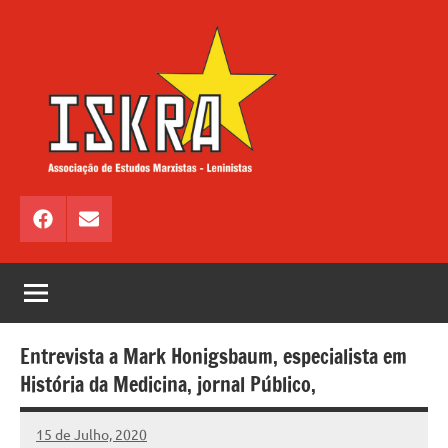
Saltar
para
o
conteúdo
ISKRA
Associação
de
Facebook
Email
Estudos
Marxistas
–
Leninistas
Entrevista a Mark Honigsbaum, especialista em
História da Medicina, jornal Público,
15 de Julho, 2020
Miguel