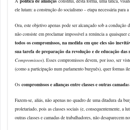
política de alianças
A
constitui, desta forma, uma tática, visa
ele lutam: a construção do socialismo – etapa necessária para
Ora, este objetivo apenas pode ser alcançado sob a condução de
não consiste em proclamar impossível a renúncia a quaisquer
todos os compromissos, na medida em que eles são inevitávei
sua tarefa de preparação da revolução e de educação das 
Compromissos
). Esses compromissos devem, por isso, ser vis
(como a participação num parlamento burguês), quer formas ileg
compromissos e alianças entre classes e outras camada
Os
s
Fazem-se, aliás, não apenas no quadro de uma ditadura da bur
proletariado, pois as classes sociais (e, consequentemente, a l
outras classes e camadas de trabalhadores, não desaparecem no 