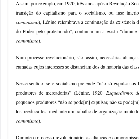
Assim, por exemplo, em 1920, três anos após a Revolução Soci
transição do capitalismo para o socialismo, ou fase infe
comunismo
), Lénine relembrava a continuação da existência d
do Poder pelo proletariado”, continuariam a existir “durant
comunismo
).
Num processo revolucionário, são, assim, necessárias alianças 
camadas cujos interesses se distanciam dos da maioria das clas
Nesse sentido, se o socialismo pretende “não só expulsar os 
produtores de mercadorias” (Lénine, 1920,
Esquerdismo: d
pequenos produtores “não se pode[m] expulsar, não se pode[m] 
los, reeducá-los, mediante um trabalho de organização muito l
comunismo
).
Durante o processo revolucionário, as alianças e compromisso