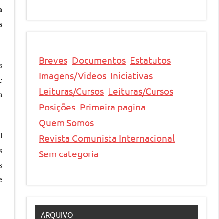
a
s
Breves
Documentos
Estatutos
s
Imagens/Videos
Iniciativas
e
Leituras/Cursos
Leituras/Cursos
a
Posições
Primeira pagina
Quem Somos
l
Revista Comunista Internacional
s
Sem categoria
s
e
ARQUIVO