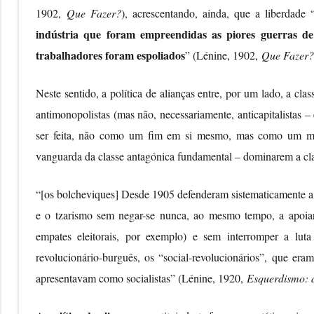
1902,
Que Fazer?
), acrescentando, ainda, que a liberdade 
indústria que foram empreendidas as piores guerras de
trabalhadores foram espoliados
” (Lénine, 1902,
Que Fazer?
Neste sentido, a política de alianças entre, por um lado, a cla
antimonopolistas (mas não, necessariamente, anticapitalistas – 
ser feita, não como um fim em si mesmo, mas como um meio
vanguarda da classe antagónica fundamental – dominarem a cla
“[os bolcheviques] Desde 1905 defenderam sistematicamente a a
e o tzarismo sem negar-se nunca, ao mesmo tempo, a apoiar
empates eleitorais, por exemplo) e sem interromper a luta
revolucionário-burguês, os “social-revolucionários”, que e
apresentavam como socialistas” (Lénine, 1920,
Esquerdismo: 