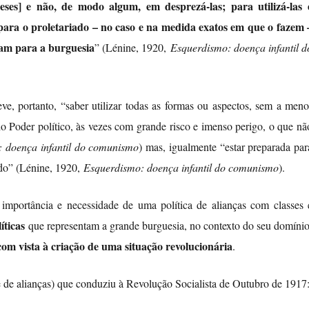
eses] e não, de modo algum, em desprezá-las; para utilizá-las 
 para o proletariado – no caso e na medida exatos em que o fazem 
nam para a burguesia
” (Lénine, 1920,
Esquerdismo: doença infantil d
deve, portanto, “saber utilizar todas as formas ou aspectos, sem a meno
do Poder político, às vezes com grande risco e imenso perigo, o que nã
 doença infantil do comunismo
) mas, igualmente “estar preparada par
ado” (Lénine, 1920,
Esquerdismo: doença infantil do comunismo
).
importância e necessidade de uma política de alianças com classes 
líticas
que representam a grande burguesia, no contexto do seu domínio
 com vista à criação de uma situação revolucionária
.
 de alianças) que conduziu à Revolução Socialista de Outubro de 1917