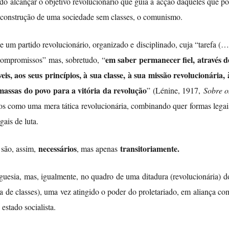
ndo alcançar o objetivo revolucionário que guia a acção daqueles que po
 a construção de uma sociedade sem classes, o comunismo.
 um partido revolucionário, organizado e disciplinado, cuja “tarefa (…
em saber permanecer fiel, através d
 compromissos” mas, sobretudo, “
s, aos seus princípios, à sua classe, à sua missão revolucionária, 
massas do povo para a vitória da revolução
” (Lénine, 1917,
Sobre o
tos como uma mera tática revolucionária, combinando quer formas legai
ais de luta.
necessários
transitoriamente.
 são, assim,
, mas apenas
guesia, mas, igualmente, no quadro de uma ditadura (revolucionária) d
uta de classes), uma vez atingido o poder do proletariado, em aliança co
estado socialista.