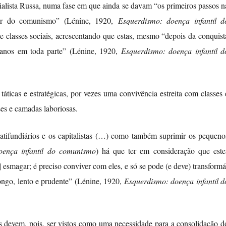
alista Russa, numa fase em que ainda se davam “os primeiros passos n
rior do comunismo” (Lénine, 1920,
Esquerdismo: doença infantil d
e classes sociais, acrescentando que estas, mesmo “depois da conquist
e anos em toda parte” (Lénine, 1920,
Esquerdismo: doença infantil d
táticas e estratégicas, por vezes uma convivência estreita com classes 
ses e camadas laboriosas.
latifundiários e os capitalistas (…) como também suprimir os pequeno
oença infantil do comunismo
) há que ter em consideração que este
esmagar; é preciso conviver com eles, e só se pode (e deve) transformá
ongo, lento e prudente” (Lénine, 1920,
Esquerdismo: doença infantil d
s devem, pois, ser vistos como uma necessidade para a consolidação d