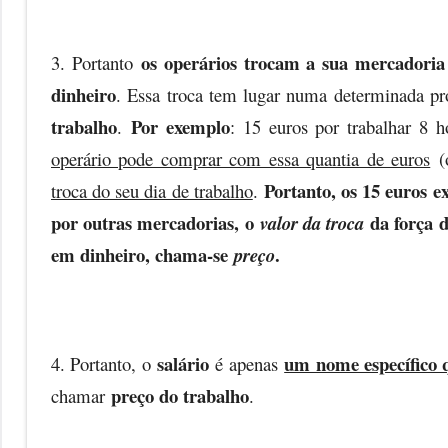
os operários trocam a sua mercadoria
3. Portanto
dinheiro
. Essa troca tem lugar numa determinada p
trabalho
Por exemplo
.
: 15 euros por trabalhar 8 h
operário pode comprar com essa quantia de euros
(o
Portanto, os 15 euros
troca do seu dia de trabalho
.
por outras mercadorias, o
da força d
valor da troca
em dinheiro, chama-se
.
preço
salário
um nome específico 
4. Portanto, o
é apenas
preço do trabalho
chamar
.